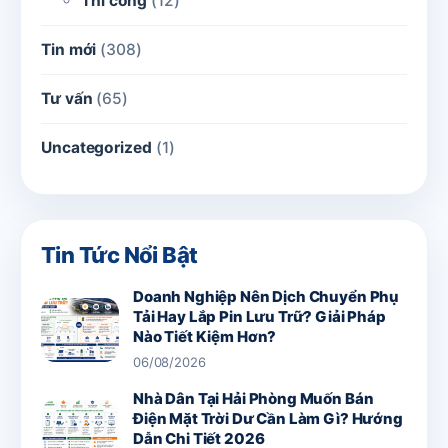
Thi công
(12)
Tin mới
(308)
Tư vấn
(65)
Uncategorized
(1)
Tin Tức Nổi Bật
Doanh Nghiệp Nên Dịch Chuyển Phụ
Tải Hay Lắp Pin Lưu Trữ? Giải Pháp
Nào Tiết Kiệm Hơn?
06/08/2026
Nhà Dân Tại Hải Phòng Muốn Bán
Điện Mặt Trời Dư Cần Làm Gì? Hướng
Dẫn Chi Tiết 2026