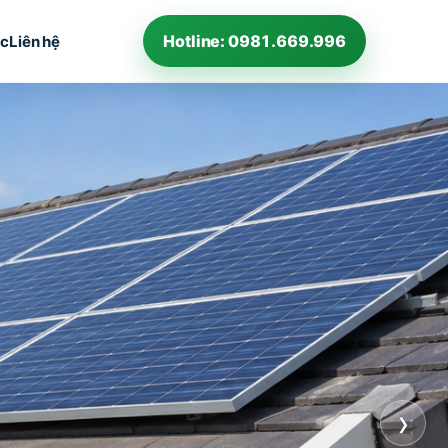
Hotline: 0981.669.996
ức
Liên hệ
›