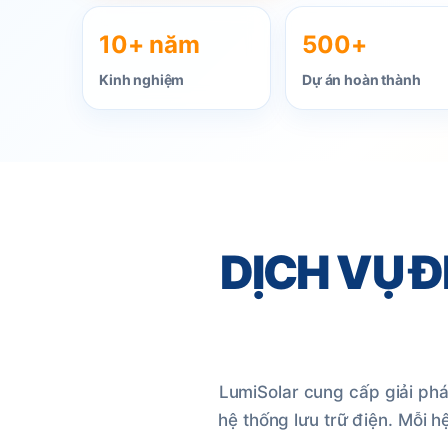
10+ năm
500+
Kết hợp điện mặt trời, điện lưới và pin lưu tr
Kinh nghiệm
Dự án hoàn thành
động nguồn điện, tối ưu chi phí lâu dài.
Xem giải pháp Hybrid
DỊCH VỤ Đ
LumiSolar cung cấp giải phá
hệ thống lưu trữ điện. Mỗi h