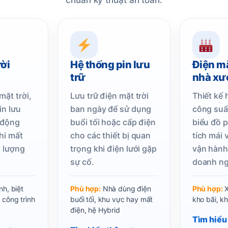
chuẩn kỹ thuật an toàn.
rời
Hệ thống pin lưu
Điện mặ
trữ
nhà xư
mặt trời,
Lưu trữ điện mặt trời
Thiết kế 
in lưu
ban ngày để sử dụng
công suấ
 động
buổi tối hoặc cấp điện
biểu đồ p
hi mất
cho các thiết bị quan
tích mái 
u lượng
trọng khi điện lưới gặp
vận hành
.
sự cố.
doanh ng
nh, biệt
Phù hợp:
Nhà dùng điện
Phù hợp:
X
 công trình
buổi tối, khu vực hay mất
kho bãi, k
điện, hệ Hybrid
Tìm hiểu