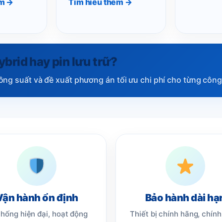
êm →
Tìm hiểu thêm →
ybrid hay pin lưu trữ?
công suất và đề xuất phương án tối ưu chi phí cho từng công 
Vận hành ổn định
Bảo hành dài hạ
thống hiện đại, hoạt động
Thiết bị chính hãng, chín