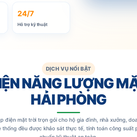
24/7
ữ giúp gia đình chủ
Hỗ trợ kỹ thuật
DỊCH VỤ NỔI BẬT
IỆN NĂNG LƯỢNG MẶ
HẢI PHÒNG
p điện mặt trời trọn gói cho hộ gia đình, nhà xưởng, do
ệ thống đều được khảo sát thực tế, tính toán công suất 