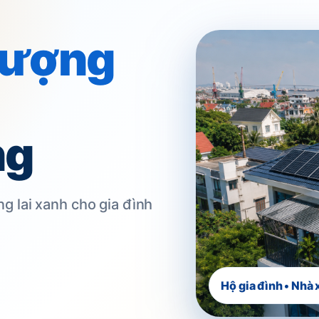
Lượng
ng
Điện Với
ng lai xanh cho gia đình
Pin Lưu
Hộ gia đình • Nhà