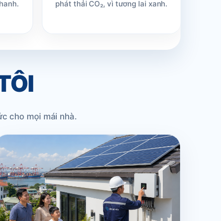
nhanh.
phát thải CO₂, vì tương lai xanh.
TÔI
ức cho mọi mái nhà.