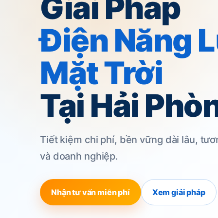
Giải Pháp
Điện Năng 
Mặt Trời
Tại Hải Phò
Điện mặt trời Hybrid
Không Lo Mất 
Tiết kiệm chi phí, bền vững dài lâu, tươ
và doanh nghiệp.
Hệ Hybrid Có 
Nhận tư vấn miễn phí
Xem giải pháp
Trữ