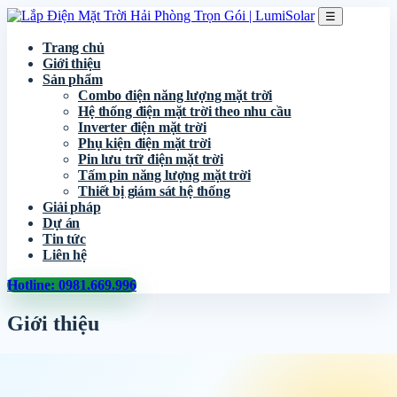
☰
Trang chủ
Giới thiệu
Sản phẩm
Combo điện năng lượng mặt trời
Hệ thống điện mặt trời theo nhu cầu
Inverter điện mặt trời
Phụ kiện điện mặt trời
Pin lưu trữ điện mặt trời
Tấm pin năng lượng mặt trời
Thiết bị giám sát hệ thống
Giải pháp
Dự án
Tin tức
Liên hệ
Hotline: 0981.669.996
Giới thiệu