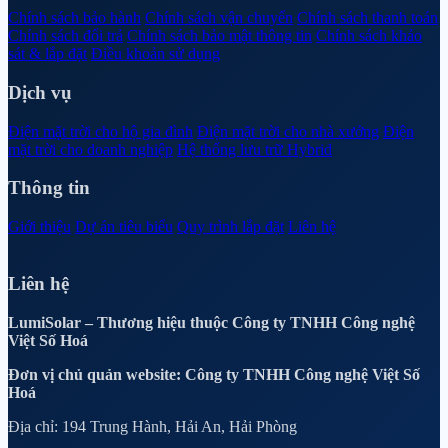
Chính sách bảo hành
Chính sách vận chuyển
Chính sách thanh toán
Chính sách đổi trả
Chính sách bảo mật thông tin
Chính sách khảo
sát & lắp đặt
Điều khoản sử dụng
Dịch vụ
Điện mặt trời cho hộ gia đình
Điện mặt trời cho nhà xưởng
Điện
mặt trời cho doanh nghiệp
Hệ thống lưu trữ Hybrid
Thông tin
Giới thiệu
Dự án tiêu biểu
Quy trình lắp đặt
Liên hệ
Liên hệ
LumiSolar – Thương hiệu thuộc Công ty TNHH Công nghệ
Việt Số Hoá
Đơn vị chủ quản website: Công ty TNHH Công nghệ Việt Số
Hoá
Địa chỉ: 194 Trung Hành, Hải An, Hải Phòng