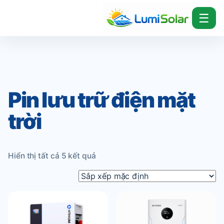
☰
Pin lưu trữ điện mặt
trời
Hiển thị tất cả 5 kết quả