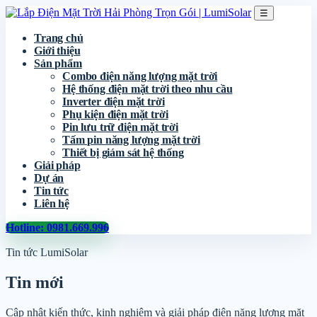
☰
Trang chủ
Giới thiệu
Sản phẩm
Combo điện năng lượng mặt trời
Hệ thống điện mặt trời theo nhu cầu
Inverter điện mặt trời
Phụ kiện điện mặt trời
Pin lưu trữ điện mặt trời
Tấm pin năng lượng mặt trời
Thiết bị giám sát hệ thống
Giải pháp
Dự án
Tin tức
Liên hệ
Hotline: 0981.669.996
Tin tức LumiSolar
Tin mới
Cập nhật kiến thức, kinh nghiệm và giải pháp điện năng lượng mặt