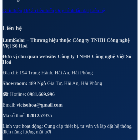
Giới thiệu
Dự án tiêu biểu
Quy trình lắp đặt
Liên hệ
Liên hệ
LumiSolar – Thương hiệu thuộc Công ty TNHH Công nghệ
Việt Số Hoá
Đơn vị chủ quản website: Công ty TNHH Công nghệ Việt Số
Hoá
Địa chỉ: 194 Trung Hành, Hải An, Hải Phòng
Showroom:
489 Ngô Gia Tự, Hải An, Hải Phòng
☎ Hotline:
0981.669.996
Email:
vietsohoa@gmail.com
Mã số thuế:
0201257975
Lĩnh vực hoạt động: Cung cấp thiết bị, tư vấn và lắp đặt hệ thống
điện năng lượng mặt trời