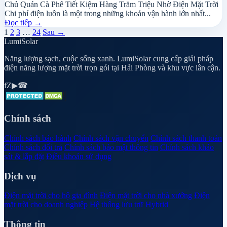
Chủ Quán Cà Phê Tiết Kiệm Hàng Trăm Triệu Nhờ Điện Mặt Trời
Chi phí điện luôn là một trong những khoản vận hành lớn nhất...
Đọc tiếp
→
1
2
3
…
24
Sau →
Lumi
Solar
Năng lượng sạch, cuộc sống xanh. LumiSolar cung cấp giải pháp
điện năng lượng mặt trời trọn gói tại Hải Phòng và khu vực lân cận.
f
Z
▶
☎
Chính sách
Chính sách bảo hành
Chính sách vận chuyển
Chính sách thanh toán
Chính sách đổi trả
Chính sách bảo mật thông tin
Chính sách khảo
sát & lắp đặt
Điều khoản sử dụng
Dịch vụ
Điện mặt trời cho hộ gia đình
Điện mặt trời cho nhà xưởng
Điện
mặt trời cho doanh nghiệp
Hệ thống lưu trữ Hybrid
Thông tin