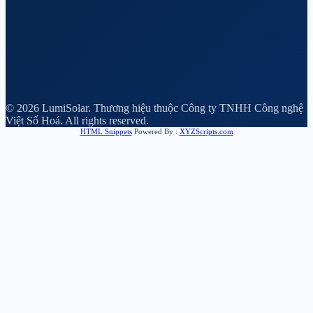
© 2026 LumiSolar. Thương hiệu thuộc Công ty TNHH Công nghệ
Việt Số Hoá. All rights reserved.
HTML Snippets
Powered By :
XYZScripts.com