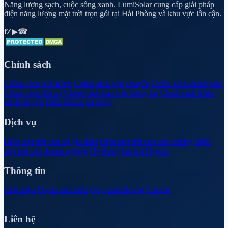
Năng lượng sạch, cuộc sống xanh. LumiSolar cung cấp giải pháp
điện năng lượng mặt trời trọn gói tại Hải Phòng và khu vực lân cận.
f
Z
▶
☎
Chính sách
Chính sách bảo hành
Chính sách vận chuyển
Chính sách thanh toán
Chính sách đổi trả
Chính sách bảo mật thông tin
Chính sách khảo
sát & lắp đặt
Điều khoản sử dụng
Dịch vụ
Điện mặt trời cho hộ gia đình
Điện mặt trời cho nhà xưởng
Điện
mặt trời cho doanh nghiệp
Hệ thống lưu trữ Hybrid
Thông tin
Giới thiệu
Dự án tiêu biểu
Quy trình lắp đặt
Liên hệ
Liên hệ