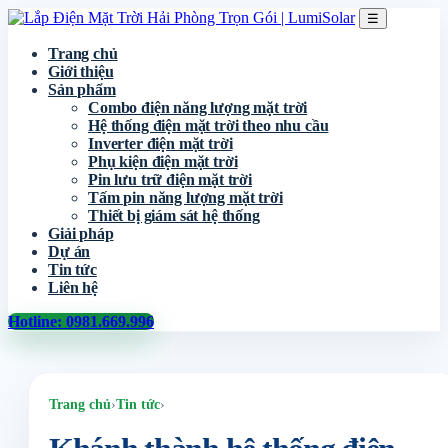
☰
Trang chủ
Giới thiệu
Sản phẩm
Combo điện năng lượng mặt trời
Hệ thống điện mặt trời theo nhu cầu
Inverter điện mặt trời
Phụ kiện điện mặt trời
Pin lưu trữ điện mặt trời
Tấm pin năng lượng mặt trời
Thiết bị giám sát hệ thống
Giải pháp
Dự án
Tin tức
Liên hệ
Hotline: 0981.669.996
Trang chủ
›
Tin tức
›