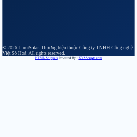
© 2026 LumiSolar. Thương hiệu thuộc Công ty TNHH Công nghệ
Việt Số Hoá. All rights reserved.
HTML Snippets
Powered By :
XYZScripts.com