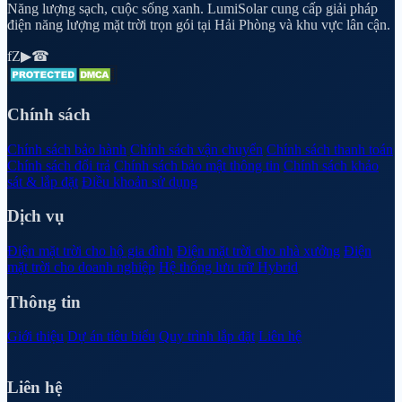
Năng lượng sạch, cuộc sống xanh. LumiSolar cung cấp giải pháp
điện năng lượng mặt trời trọn gói tại Hải Phòng và khu vực lân cận.
f
Z
▶
☎
Chính sách
Chính sách bảo hành
Chính sách vận chuyển
Chính sách thanh toán
Chính sách đổi trả
Chính sách bảo mật thông tin
Chính sách khảo
sát & lắp đặt
Điều khoản sử dụng
Dịch vụ
Điện mặt trời cho hộ gia đình
Điện mặt trời cho nhà xưởng
Điện
mặt trời cho doanh nghiệp
Hệ thống lưu trữ Hybrid
Thông tin
Giới thiệu
Dự án tiêu biểu
Quy trình lắp đặt
Liên hệ
Liên hệ