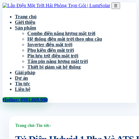
☰
Trang chủ
Giới thiệu
Sản phẩm
Combo điện năng lượng mặt trời
Hệ thống điện mặt trời theo nhu cầu
Inverter điện mặt trời
Phụ kiện điện mặt trời
Pin lưu trữ điện mặt trời
Tấm pin năng lượng mặt trời
Thiết bị giám sát hệ thống
Giải pháp
Dự án
Tin tức
Liên hệ
Hotline: 0981.669.996
Trang chủ
›
Tin tức
›