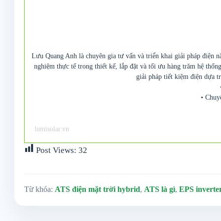
Lưu Quang Anh là chuyên gia tư vấn và triển khai giải pháp điện n
nghiệm thực tế trong thiết kế, lắp đặt và tối ưu hàng trăm hệ thố
giải pháp tiết kiệm điện dựa t
• Chuy
lumisolar.vn
Post Views:
32
Từ khóa:
ATS điện mặt trời hybrid
,
ATS là gì
,
EPS inverte