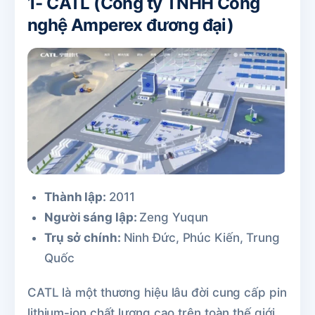
1- CATL (Công ty TNHH Công
nghệ Amperex đương đại)
Thành lập:
2011
Người sáng lập:
Zeng Yuqun
Trụ sở chính:
Ninh Đức, Phúc Kiến, Trung
Quốc
CATL là một thương hiệu lâu đời cung cấp pin
lithium-ion chất lượng cao trên toàn thế giới.