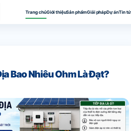
Trang chủ
Giới thiệu
Sản phẩm
Giải pháp
Dự án
Tin t
Địa Bao Nhiêu Ohm Là Đạt?