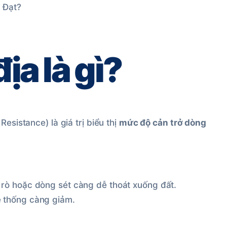
 Đạt?
địa là gì?
esistance) là giá trị biểu thị
mức độ cản trở dòng
 rò hoặc dòng sét càng dễ thoát xuống đất.
ệ thống càng giảm.