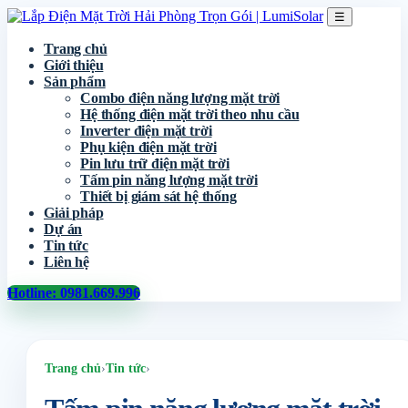
☰
Trang chủ
Giới thiệu
Sản phẩm
Combo điện năng lượng mặt trời
Hệ thống điện mặt trời theo nhu cầu
Inverter điện mặt trời
Phụ kiện điện mặt trời
Pin lưu trữ điện mặt trời
Tấm pin năng lượng mặt trời
Thiết bị giám sát hệ thống
Giải pháp
Dự án
Tin tức
Liên hệ
Hotline: 0981.669.996
Trang chủ
›
Tin tức
›