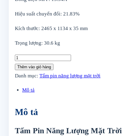
Hiệu suất chuyển đổi: 21.83%
Kích thước: 2465 x 1134 x 35 mm
Trọng lượng: 30.6 kg
Tấm
pin
Thêm vào giỏ hàng
năng
Danh mục:
Tấm pin năng lượng mặt trời
lượng
Mô tả
mặt
trời
Mô tả
Jinko
Tiger
Tấm Pin Năng Lượng Mặt Trời
NEO