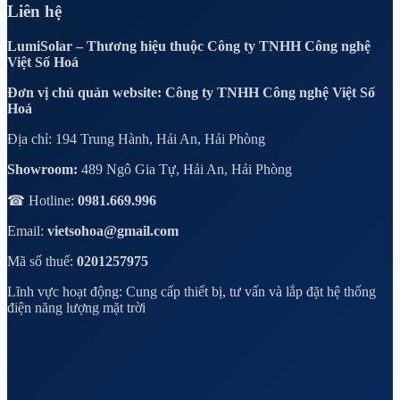
Liên hệ
LumiSolar – Thương hiệu thuộc Công ty TNHH Công nghệ
Việt Số Hoá
Đơn vị chủ quản website: Công ty TNHH Công nghệ Việt Số
Hoá
Địa chỉ: 194 Trung Hành, Hải An, Hải Phòng
Showroom:
489 Ngô Gia Tự, Hải An, Hải Phòng
☎ Hotline:
0981.669.996
Email:
vietsohoa@gmail.com
Mã số thuế:
0201257975
Lĩnh vực hoạt động: Cung cấp thiết bị, tư vấn và lắp đặt hệ thống
điện năng lượng mặt trời