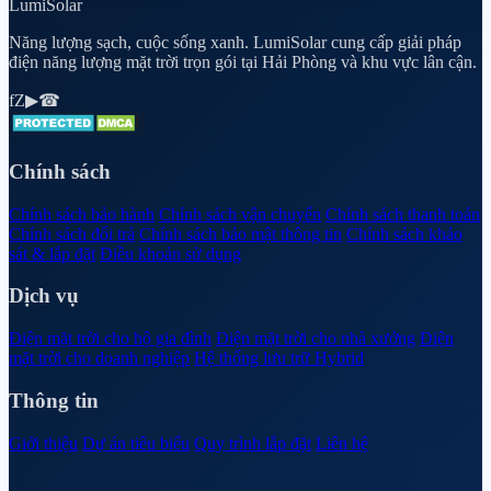
Lumi
Solar
Năng lượng sạch, cuộc sống xanh. LumiSolar cung cấp giải pháp
điện năng lượng mặt trời trọn gói tại Hải Phòng và khu vực lân cận.
f
Z
▶
☎
Chính sách
Chính sách bảo hành
Chính sách vận chuyển
Chính sách thanh toán
Chính sách đổi trả
Chính sách bảo mật thông tin
Chính sách khảo
sát & lắp đặt
Điều khoản sử dụng
Dịch vụ
Điện mặt trời cho hộ gia đình
Điện mặt trời cho nhà xưởng
Điện
mặt trời cho doanh nghiệp
Hệ thống lưu trữ Hybrid
Thông tin
Giới thiệu
Dự án tiêu biểu
Quy trình lắp đặt
Liên hệ