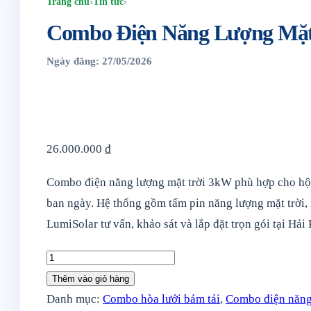
Trang chủ
›
Tin tức
›
Combo Điện Năng Lượng Mặt
Ngày đăng: 27/05/2026
26.000.000
₫
Combo điện năng lượng mặt trời 3kW phù hợp cho hộ g
ban ngày. Hệ thống gồm tấm pin năng lượng mặt trời, i
LumiSolar tư vấn, khảo sát và lắp đặt trọn gói tại Hải
Combo
Điện
Thêm vào giỏ hàng
Năng
Danh mục:
Combo hòa lưới bám tải
,
Combo điện năng 