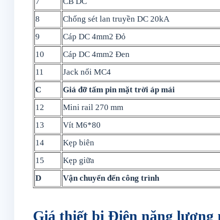
7
CB DC
8
Chống sét lan truyền DC 20kA
9
Cáp DC 4mm2 Đỏ
10
Cáp DC 4mm2 Đen
11
Jack nối MC4
C
Giá đỡ tấm pin mặt trời áp mái
12
Mini rail 270 mm
13
Vít M6*80
14
Kẹp biên
15
Kẹp giữa
D
Vận chuyển đến công trình
Giá thiết bị Điện năng lượng