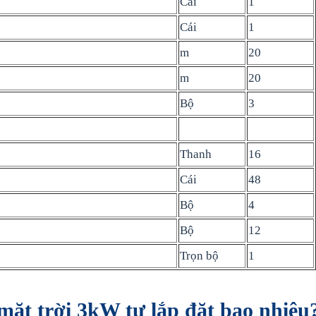
Cái
1
Cái
1
m
20
m
20
Bộ
3
Thanh
16
Cái
48
Bộ
4
Bộ
12
Trọn bộ
1
 mặt trời 3kW tự lắp đặt bao nhiêu