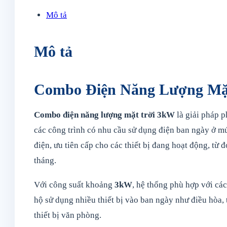
Lượng
Mô tả
Mặt
Trời
Mô tả
3kW
Hòa
Lưới
Combo Điện Năng Lượng Mặt
Bám
Tải
Combo điện năng lượng mặt trời 3kW
là giải pháp p
số
các công trình có nhu cầu sử dụng điện ban ngày ở mứ
lượng
điện, ưu tiên cấp cho các thiết bị đang hoạt động, từ 
tháng.
Với công suất khoảng
3kW
, hệ thống phù hợp với các
hộ sử dụng nhiều thiết bị vào ban ngày như điều hòa,
thiết bị văn phòng.