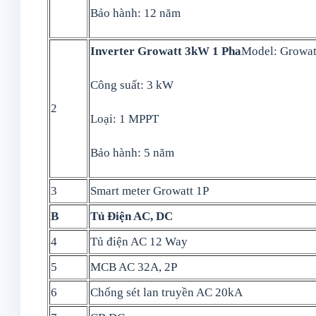
Bảo hành: 12 năm
Inverter Growatt 3kW 1 Pha
Model: Growa
Công suất: 3 kW
2
Loại: 1 MPPT
Bảo hành: 5 năm
3
Smart meter Growatt 1P
B
Tủ Điện AC, DC
4
Tủ điện AC 12 Way
5
MCB AC 32A, 2P
6
Chống sét lan truyền AC 20kA