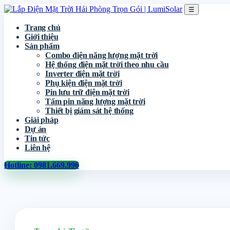
☰
Trang chủ
Giới thiệu
Sản phẩm
Combo điện năng lượng mặt trời
Hệ thống điện mặt trời theo nhu cầu
Inverter điện mặt trời
Phụ kiện điện mặt trời
Pin lưu trữ điện mặt trời
Tấm pin năng lượng mặt trời
Thiết bị giám sát hệ thống
Giải pháp
Dự án
Tin tức
Liên hệ
Hotline: 0981.669.996