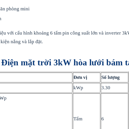
văn phòng mini
n
ệu với cấu hình khoảng 6 tấm pin công suất lớn và inverter 3k
kiện nắng và lắp đặt.
p Điện mặt trời 3kW hòa lưới bám t
Đơn vị
Số lượng
kWp
3.30
 Wp
Tấm
6