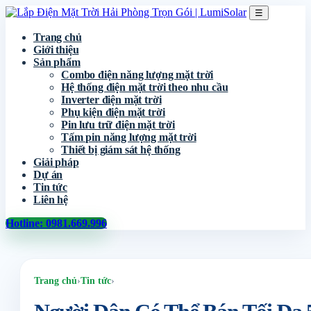
☰
Trang chủ
Giới thiệu
Sản phẩm
Combo điện năng lượng mặt trời
Hệ thống điện mặt trời theo nhu cầu
Inverter điện mặt trời
Phụ kiện điện mặt trời
Pin lưu trữ điện mặt trời
Tấm pin năng lượng mặt trời
Thiết bị giám sát hệ thống
Giải pháp
Dự án
Tin tức
Liên hệ
Hotline: 0981.669.996
Trang chủ
›
Tin tức
›