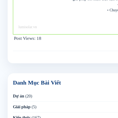
• Chuy
lumisolar.vn
Post Views:
18
Danh Mục Bài Viết
Dự án
(20)
Giải pháp
(5)
Kiến thức
(167)