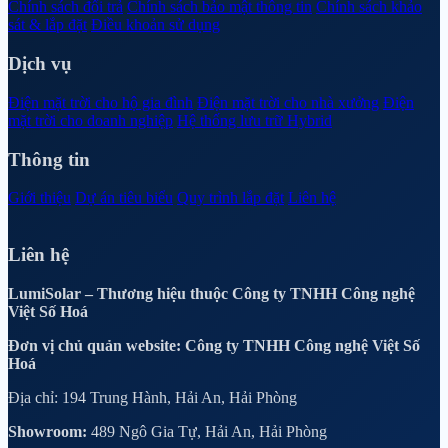
Chính sách đổi trả
Chính sách bảo mật thông tin
Chính sách khảo
sát & lắp đặt
Điều khoản sử dụng
Dịch vụ
Điện mặt trời cho hộ gia đình
Điện mặt trời cho nhà xưởng
Điện
mặt trời cho doanh nghiệp
Hệ thống lưu trữ Hybrid
Thông tin
Giới thiệu
Dự án tiêu biểu
Quy trình lắp đặt
Liên hệ
Liên hệ
LumiSolar – Thương hiệu thuộc Công ty TNHH Công nghệ
Việt Số Hoá
Đơn vị chủ quản website: Công ty TNHH Công nghệ Việt Số
Hoá
Địa chỉ: 194 Trung Hành, Hải An, Hải Phòng
Showroom:
489 Ngô Gia Tự, Hải An, Hải Phòng