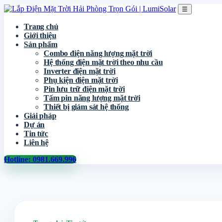
☰
Trang chủ
Giới thiệu
Sản phẩm
Combo điện năng lượng mặt trời
Hệ thống điện mặt trời theo nhu cầu
Inverter điện mặt trời
Phụ kiện điện mặt trời
Pin lưu trữ điện mặt trời
Tấm pin năng lượng mặt trời
Thiết bị giám sát hệ thống
Giải pháp
Dự án
Tin tức
Liên hệ
Hotline: 0981.669.996