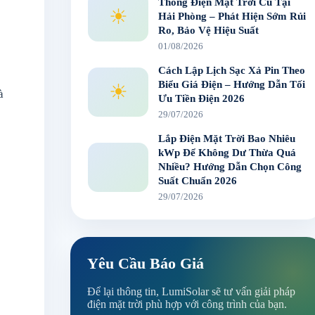
Thống Điện Mặt Trời Cũ Tại
☀
Hải Phòng – Phát Hiện Sớm Rủi
Ro, Bảo Vệ Hiệu Suất
01/08/2026
Cách Lập Lịch Sạc Xả Pin Theo
Biểu Giá Điện – Hướng Dẫn Tối
☀
à
Ưu Tiền Điện 2026
29/07/2026
Lắp Điện Mặt Trời Bao Nhiêu
kWp Để Không Dư Thừa Quá
Nhiều? Hướng Dẫn Chọn Công
Suất Chuẩn 2026
29/07/2026
Yêu Cầu Báo Giá
Để lại thông tin, LumiSolar sẽ tư vấn giải pháp
điện mặt trời phù hợp với công trình của bạn.