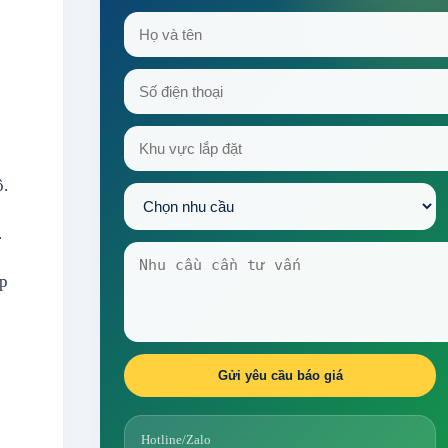
ô.
.
áp
Gửi yêu cầu báo giá
Hotline/Zalo