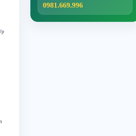
0981.669.996
Wp
n