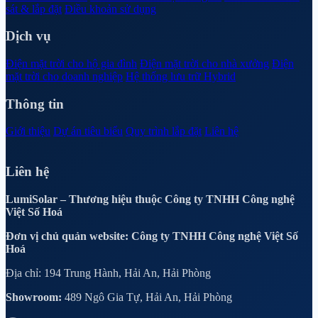
sát & lắp đặt
Điều khoản sử dụng
Dịch vụ
Điện mặt trời cho hộ gia đình
Điện mặt trời cho nhà xưởng
Điện
mặt trời cho doanh nghiệp
Hệ thống lưu trữ Hybrid
Thông tin
Giới thiệu
Dự án tiêu biểu
Quy trình lắp đặt
Liên hệ
Liên hệ
LumiSolar – Thương hiệu thuộc Công ty TNHH Công nghệ
Việt Số Hoá
Đơn vị chủ quản website: Công ty TNHH Công nghệ Việt Số
Hoá
Địa chỉ: 194 Trung Hành, Hải An, Hải Phòng
Showroom:
489 Ngô Gia Tự, Hải An, Hải Phòng