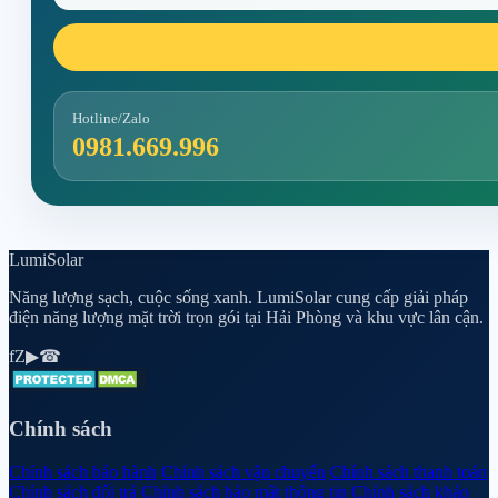
Hotline/Zalo
0981.669.996
Lumi
Solar
Năng lượng sạch, cuộc sống xanh. LumiSolar cung cấp giải pháp
điện năng lượng mặt trời trọn gói tại Hải Phòng và khu vực lân cận.
f
Z
▶
☎
Chính sách
Chính sách bảo hành
Chính sách vận chuyển
Chính sách thanh toán
Chính sách đổi trả
Chính sách bảo mật thông tin
Chính sách khảo