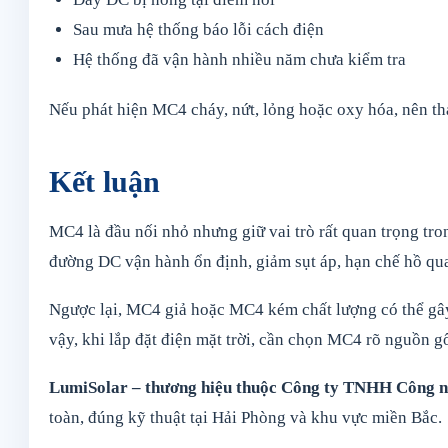
Sau mưa hệ thống báo lỗi cách điện
Hệ thống đã vận hành nhiều năm chưa kiểm tra
Nếu phát hiện MC4 cháy, nứt, lỏng hoặc oxy hóa, nên tha
Kết luận
MC4 là đầu nối nhỏ nhưng giữ vai trò rất quan trọng tro
đường DC vận hành ổn định, giảm sụt áp, hạn chế hồ qua
Ngược lại, MC4 giả hoặc MC4 kém chất lượng có thể gây 
vậy, khi lắp đặt điện mặt trời, cần chọn MC4 rõ nguồn 
LumiSolar – thương hiệu thuộc Công ty TNHH Công n
toàn, đúng kỹ thuật tại Hải Phòng và khu vực miền Bắc.