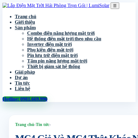
☰
Trang chủ
Giới thiệu
Sản phẩm
Combo điện năng lượng mặt trời
Hệ thống điện mặt trời theo nhu cầu
Inverter điện mặt trời
Phụ kiện điện mặt trời
Pin lưu trữ điện mặt trời
Tấm pin năng lượng mặt trời
Thiết bị giám sát hệ thống
Giải pháp
Dự án
Tin tức
Liên hệ
Hotline: 0981.669.996
Trang chủ
›
Tin tức
›