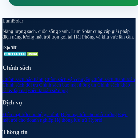
Lumi
Solar
Năng lượng sạch, cuộc sống xanh. LumiSolar cung cấp giải pháp
điện năng lượng mặt trời trọn gói tại Hải Phòng và khu vực lân cận.
f
Z
▶
☎
Chính sách
Chính sách bảo hành
Chính sách vận chuyển
Chính sách thanh toán
Chính sách đổi trả
Chính sách bảo mật thông tin
Chính sách khảo
sát & lắp đặt
Điều khoản sử dụng
Dịch vụ
Điện mặt trời cho hộ gia đình
Điện mặt trời cho nhà xưởng
Điện
mặt trời cho doanh nghiệp
Hệ thống lưu trữ Hybrid
Thông tin