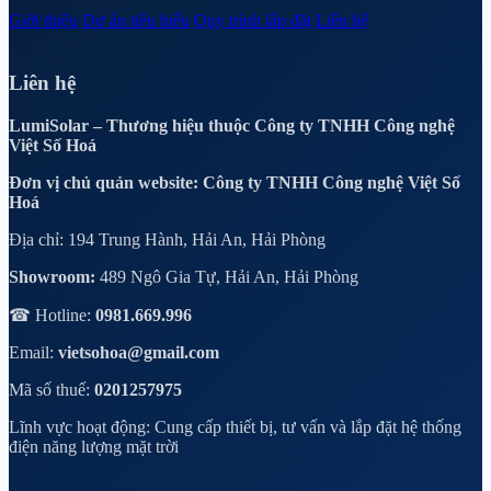
Giới thiệu
Dự án tiêu biểu
Quy trình lắp đặt
Liên hệ
Liên hệ
LumiSolar – Thương hiệu thuộc Công ty TNHH Công nghệ
Việt Số Hoá
Đơn vị chủ quản website: Công ty TNHH Công nghệ Việt Số
Hoá
Địa chỉ: 194 Trung Hành, Hải An, Hải Phòng
Showroom:
489 Ngô Gia Tự, Hải An, Hải Phòng
☎ Hotline:
0981.669.996
Email:
vietsohoa@gmail.com
Mã số thuế:
0201257975
Lĩnh vực hoạt động: Cung cấp thiết bị, tư vấn và lắp đặt hệ thống
điện năng lượng mặt trời