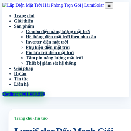
☰
Trang chủ
Giới thiệu
Sản phẩm
Combo điện năng lượng mặt trời
Hệ thống điện mặt trời theo nhu cầu
Inverter điện mặt trời
Phụ kiện điện mặt trời
Pin lưu trữ điện mặt trời
Tấm pin năng lượng mặt trời
Thiết bị giám sát hệ thống
Giải pháp
Dự án
Tin tức
Liên hệ
Hotline: 0981.669.996
Trang chủ
›
Tin tức
›