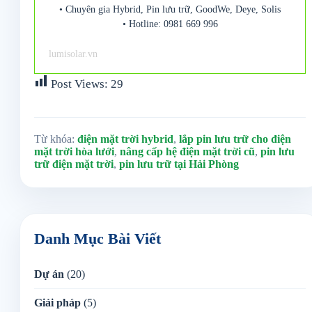
• Chuyên gia Hybrid, Pin lưu trữ, GoodWe, Deye, Solis
• Hotline: 0981 669 996
lumisolar.vn
Post Views:
29
Từ khóa:
điện mặt trời hybrid
,
lắp pin lưu trữ cho điện
mặt trời hòa lưới
,
nâng cấp hệ điện mặt trời cũ
,
pin lưu
trữ điện mặt trời
,
pin lưu trữ tại Hải Phòng
Danh Mục Bài Viết
Dự án
(20)
Giải pháp
(5)