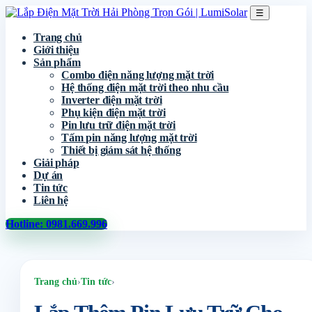
☰
Trang chủ
Giới thiệu
Sản phẩm
Combo điện năng lượng mặt trời
Hệ thống điện mặt trời theo nhu cầu
Inverter điện mặt trời
Phụ kiện điện mặt trời
Pin lưu trữ điện mặt trời
Tấm pin năng lượng mặt trời
Thiết bị giám sát hệ thống
Giải pháp
Dự án
Tin tức
Liên hệ
Hotline: 0981.669.996
Trang chủ
›
Tin tức
›