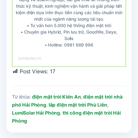
thức kỹ thuật, kinh nghiệm vận hành và giải pháp tiết
kiệm điện dựa trên thực tiễn cùng các tiêu chuẩn mới
nhất của ngành năng lượng tái tạo.
• Tư vấn hơn 5.000 hệ thống điện mặt trời
• Chuyên gia Hybrid, Pin lưu trữ, GoodWe, Deye,
Solis
• Hotline: 0981 669 996
lumisolar.vn
Post Views:
17
Từ khóa:
điện mặt trời Kiến An
,
điện mặt trời nhà
phố Hải Phòng
,
lắp điện mặt trời Phù Liễn
,
LumiSolar Hải Phòng
,
thi công điện mặt trời Hải
Phòng