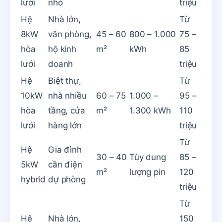
lưới
nhỏ
triệu
Hệ
Nhà lớn,
Từ
8kW
văn phòng,
45 – 60
800 – 1.000
75 –
hòa
hộ kinh
m²
kWh
85
lưới
doanh
triệu
Hệ
Biệt thự,
Từ
10kW
nhà nhiều
60 – 75
1.000 –
95 –
hòa
tầng, cửa
m²
1.300 kWh
110
lưới
hàng lớn
triệu
Từ
Hệ
Gia đình
30 – 40
Tùy dung
85 –
5kW
cần điện
m²
lượng pin
120
hybrid
dự phòng
triệu
Từ
Hệ
Nhà lớn,
150