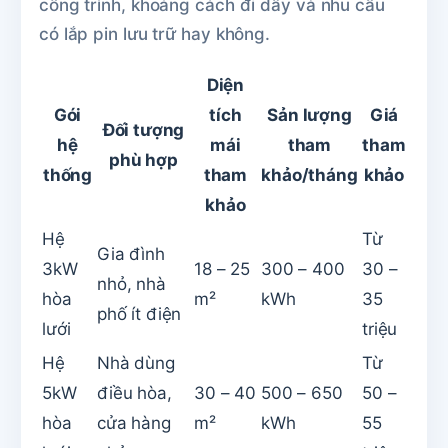
công trình, khoảng cách đi dây và nhu cầu
có lắp pin lưu trữ hay không.
Diện
Gói
tích
Sản lượng
Giá
Đối tượng
hệ
mái
tham
tham
phù hợp
thống
tham
khảo/tháng
khảo
khảo
Hệ
Từ
Gia đình
3kW
18 – 25
300 – 400
30 –
nhỏ, nhà
hòa
m²
kWh
35
phố ít điện
lưới
triệu
Hệ
Nhà dùng
Từ
5kW
điều hòa,
30 – 40
500 – 650
50 –
hòa
cửa hàng
m²
kWh
55