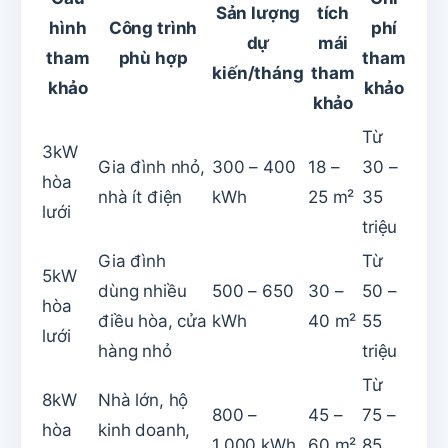
Sản lượng
tích
hình
Công trình
phí
dự
mái
tham
phù hợp
tham
kiến/tháng
tham
khảo
khảo
khảo
Từ
3kW
Gia đình nhỏ,
300 – 400
18 –
30 –
hòa
nhà ít điện
kWh
25 m²
35
lưới
triệu
Gia đình
Từ
5kW
dùng nhiều
500 – 650
30 –
50 –
hòa
điều hòa, cửa
kWh
40 m²
55
lưới
hàng nhỏ
triệu
Từ
8kW
Nhà lớn, hộ
800 –
45 –
75 –
hòa
kinh doanh,
1.000 kWh
60 m²
85