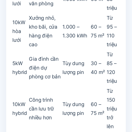
lưới
văn phòng
triệu
Xưởng nhỏ,
Từ
10kW
kho bãi, cửa
1.000 –
60 –
95 –
hòa
hàng điện
1.300 kWh
75 m²
110
lưới
cao
triệu
Từ
Gia đình cần
5kW
Tùy dung
30 –
85 –
điện dự
hybrid
lượng pin
40 m²
120
phòng cơ bản
triệu
Từ
Công trình
150
10kW
Tùy dung
60 –
cần lưu trữ
triệu
hybrid
lượng pin
75 m²
nhiều hơn
trở
lên