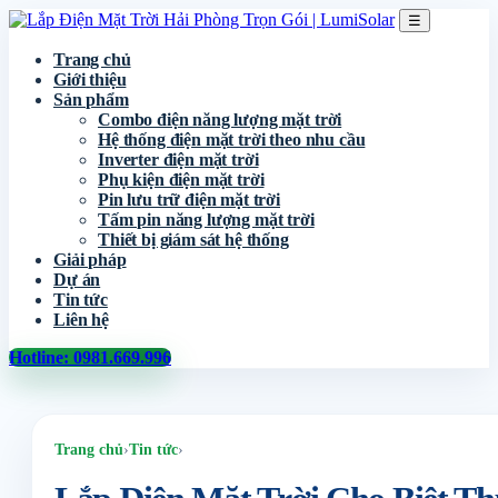
☰
Trang chủ
Giới thiệu
Sản phẩm
Combo điện năng lượng mặt trời
Hệ thống điện mặt trời theo nhu cầu
Inverter điện mặt trời
Phụ kiện điện mặt trời
Pin lưu trữ điện mặt trời
Tấm pin năng lượng mặt trời
Thiết bị giám sát hệ thống
Giải pháp
Dự án
Tin tức
Liên hệ
Hotline: 0981.669.996
Trang chủ
›
Tin tức
›