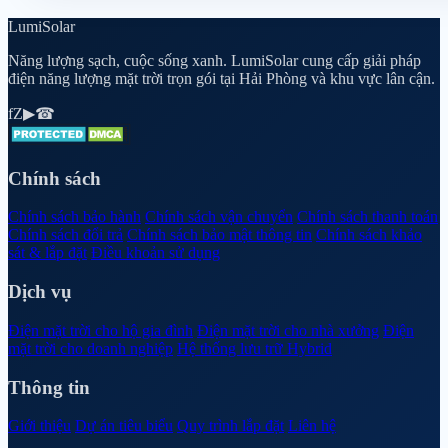
Lumi
Solar
Năng lượng sạch, cuộc sống xanh. LumiSolar cung cấp giải pháp
điện năng lượng mặt trời trọn gói tại Hải Phòng và khu vực lân cận.
f
Z
▶
☎
Chính sách
Chính sách bảo hành
Chính sách vận chuyển
Chính sách thanh toán
Chính sách đổi trả
Chính sách bảo mật thông tin
Chính sách khảo
sát & lắp đặt
Điều khoản sử dụng
Dịch vụ
Điện mặt trời cho hộ gia đình
Điện mặt trời cho nhà xưởng
Điện
mặt trời cho doanh nghiệp
Hệ thống lưu trữ Hybrid
Thông tin
Giới thiệu
Dự án tiêu biểu
Quy trình lắp đặt
Liên hệ