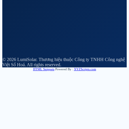
© 2026 LumiSolar. Thương hiệu thuộc Công ty TNHH Công nghệ
Việt Số Hoá. All rights reserved.
HTML Snippets
Powered By :
XYZScripts.com