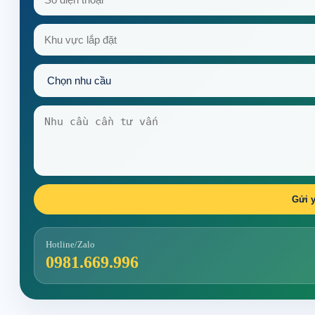
Gửi y
Hotline/Zalo
0981.669.996