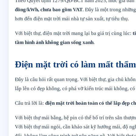
Theo Quyết định 1279/QĐ-BCT năm 2025, mức giá bán l
đồng/kWh, chưa bao gồm VAT
. Đây là một trong những
hơn đến điện mặt trời mái nhà tự sản xuất, tự tiêu thụ.
Với biệt thự, điện mặt trời mang lại ba giá trị cùng lúc:
t
tầm hình ảnh không gian sống xanh
.
Điện mặt trời có làm mất thẩm
Đây là câu hỏi rất quan trọng. Với biệt thự, gia chủ kh
lắp lên có đẹp không, có phá vỡ kiến trúc mái không, có
Câu trả lời là:
điện mặt trời hoàn toàn có thể lắp đẹp ch
Với biệt thự mái bằng, hệ pin có thể bố trí trên sân thư
Với biệt thự mái ngói, cần khảo sát kỹ hướng mái, độ ng
đối, không làm công trình trở nên nặng nề. Với biệt thự