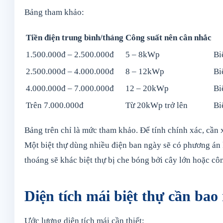
Bảng tham khảo:
Tiền điện trung bình/tháng
Công suất nên cân nhắc
1.500.000đ – 2.500.000đ
5 – 8kWp
Bi
2.500.000đ – 4.000.000đ
8 – 12kWp
Bi
4.000.000đ – 7.000.000đ
12 – 20kWp
Bi
Trên 7.000.000đ
Từ 20kWp trở lên
Bi
Bảng trên chỉ là mức tham khảo. Để tính chính xác, cần 
Một biệt thự dùng nhiều điện ban ngày sẽ có phương án k
thoáng sẽ khác biệt thự bị che bóng bởi cây lớn hoặc cô
Diện tích mái biệt thự cần bao
Ước lượng diện tích mái cần thiết: