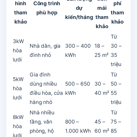
hình
Công trình
phí
dự
mái
tham
phù hợp
tham
kiến/tháng
tham
khảo
khảo
khảo
Từ
3kW
Nhà dân, gia
300 – 400
18 –
30 –
hòa
đình nhỏ
kWh
25 m²
35
lưới
triệu
Gia đình
Từ
5kW
dùng nhiều
500 – 650
30 –
50 –
hòa
điều hòa, cửa
kWh
40 m²
55
lưới
hàng nhỏ
triệu
Nhà nhiều
Từ
8kW
tầng, văn
800 –
45 –
75 –
hòa
phòng, hộ
1.000 kWh
60 m²
85
lưới