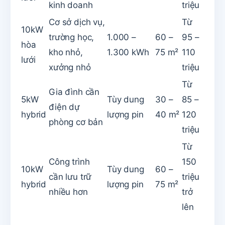
kinh doanh
triệu
Cơ sở dịch vụ,
Từ
10kW
trường học,
1.000 –
60 –
95 –
hòa
kho nhỏ,
1.300 kWh
75 m²
110
lưới
xưởng nhỏ
triệu
Từ
Gia đình cần
5kW
Tùy dung
30 –
85 –
điện dự
hybrid
lượng pin
40 m²
120
phòng cơ bản
triệu
Từ
Công trình
150
10kW
Tùy dung
60 –
cần lưu trữ
triệu
hybrid
lượng pin
75 m²
nhiều hơn
trở
lên