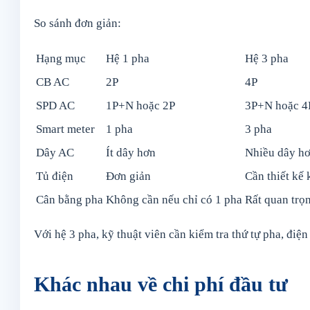
So sánh đơn giản:
Hạng mục
Hệ 1 pha
Hệ 3 pha
CB AC
2P
4P
SPD AC
1P+N hoặc 2P
3P+N hoặc 4
Smart meter
1 pha
3 pha
Dây AC
Ít dây hơn
Nhiều dây h
Tủ điện
Đơn giản
Cần thiết kế
Cân bằng pha
Không cần nếu chỉ có 1 pha
Rất quan trọ
Với hệ 3 pha, kỹ thuật viên cần kiểm tra thứ tự pha, điện
Khác nhau về chi phí đầu tư