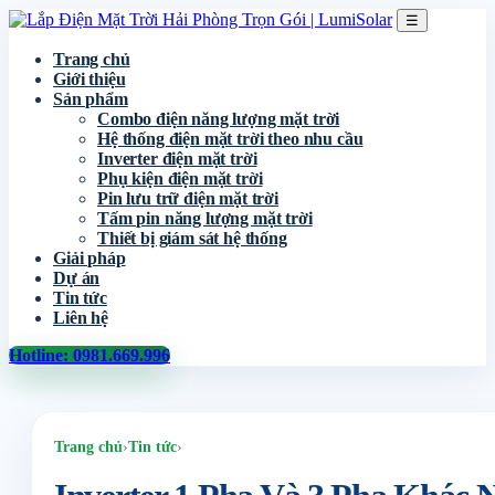
☰
Trang chủ
Giới thiệu
Sản phẩm
Combo điện năng lượng mặt trời
Hệ thống điện mặt trời theo nhu cầu
Inverter điện mặt trời
Phụ kiện điện mặt trời
Pin lưu trữ điện mặt trời
Tấm pin năng lượng mặt trời
Thiết bị giám sát hệ thống
Giải pháp
Dự án
Tin tức
Liên hệ
Hotline: 0981.669.996
Trang chủ
›
Tin tức
›