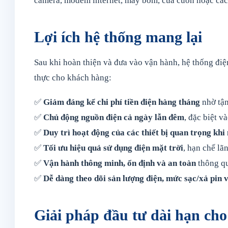
camera, modem internet, máy bơm, cửa cuốn hoặc các t
Lợi ích hệ thống mang lại
Sau khi hoàn thiện và đưa vào vận hành, hệ thống điện
thực cho khách hàng:
✅
Giảm đáng kể chi phí tiền điện hàng tháng
nhờ tận
✅
Chủ động nguồn điện cả ngày lẫn đêm
, đặc biệt và
✅
Duy trì hoạt động của các thiết bị quan trọng khi
✅
Tối ưu hiệu quả sử dụng điện mặt trời
, hạn chế lã
✅
Vận hành thông minh, ổn định và an toàn
thông qu
✅
Dễ dàng theo dõi sản lượng điện, mức sạc/xả pin v
Giải pháp đầu tư dài hạn cho 