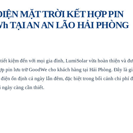
IỆN MẶT TRỜI KẾT HỢP PIN
h TẠI AN AN LÃO HẢI PHÒNG
 tiết kiệm đến với mọi gia đình, LumiSolar vừa hoàn thiện và đư
ợp pin lưu trữ GoodWe cho khách hàng tại Hải Phòng. Đây là gi
điện ổn định cả ngày lẫn đêm, đặc biệt trong bối cảnh chi phí 
 ngày càng cần thiết.