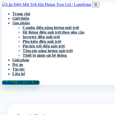
☰
Trang chủ
Giới thiệu
Sản phẩm
Combo điện năng lượng mặt trời
Hệ thống điện mặt trời theo nhu cầu
Inverter điện mặt trời
Phụ kiện điện mặt trời
Pin lưu trữ điện mặt trời
Tấm pin năng lượng mặt trời
Thiết bị giám sát hệ thống
Giải pháp
Dự án
Tin tức
Liên hệ
Hotline: 0981.669.996