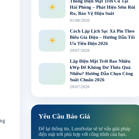
Thống Điện Mặt Trời Cũ Tại
☀
Hải Phòng – Phát Hiện Sớm Rủi
Ro, Bảo Vệ Hiệu Suất
01/08/2026
Cách Lập Lịch Sạc Xả Pin Theo
Biểu Giá Điện – Hướng Dẫn Tối
☀
Ưu Tiền Điện 2026
29/07/2026
Lắp Điện Mặt Trời Bao Nhiêu
kWp Để Không Dư Thừa Quá
Nhiều? Hướng Dẫn Chọn Công
Suất Chuẩn 2026
29/07/2026
Yêu Cầu Báo Giá
ông
Để lại thông tin, LumiSolar sẽ tư vấn giải pháp
điện mặt trời phù hợp với công trình của bạn.