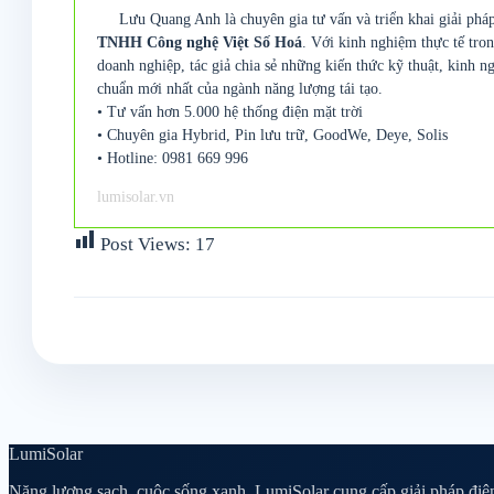
Lưu Quang Anh là chuyên gia tư vấn và triển khai giải pháp
TNHH Công nghệ Việt Số Hoá
. Với kinh nghiệm thực tế tron
doanh nghiệp, tác giả chia sẻ những kiến thức kỹ thuật, kinh ng
chuẩn mới nhất của ngành năng lượng tái tạo.
• Tư vấn hơn 5.000 hệ thống điện mặt trời
• Chuyên gia Hybrid, Pin lưu trữ, GoodWe, Deye, Solis
• Hotline: 0981 669 996
lumisolar.vn
Post Views:
17
Lumi
Solar
Năng lượng sạch, cuộc sống xanh. LumiSolar cung cấp giải pháp điện 