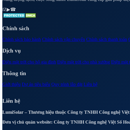
f
Z
▶
☎
Chính sách
Chính sách bảo hành
Chính sách vận chuyển
Chính sách thanh toán
Dịch vụ
Điện mặt trời cho hộ gia đình
Điện mặt trời cho nhà xưởng
Điện mặt 
Thông tin
Giới thiệu
Dự án tiêu biểu
Quy trình lắp đặt
Liên hệ
Liên hệ
LumiSolar – Thương hiệu thuộc Công ty TNHH Công nghệ Việt
Đơn vị chủ quản website: Công ty TNHH Công nghệ Việt Số Ho