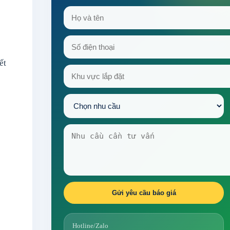
ết
Gửi yêu cầu báo giá
Hotline/Zalo