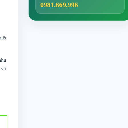
0981.669.996
hiết
 nhu
 và