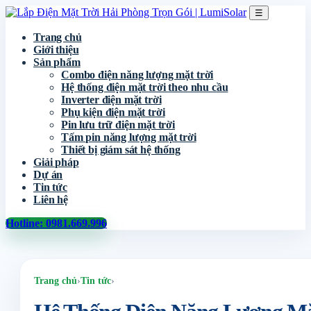
☰
Trang chủ
Giới thiệu
Sản phẩm
Combo điện năng lượng mặt trời
Hệ thống điện mặt trời theo nhu cầu
Inverter điện mặt trời
Phụ kiện điện mặt trời
Pin lưu trữ điện mặt trời
Tấm pin năng lượng mặt trời
Thiết bị giám sát hệ thống
Giải pháp
Dự án
Tin tức
Liên hệ
Hotline: 0981.669.996
Trang chủ
›
Tin tức
›