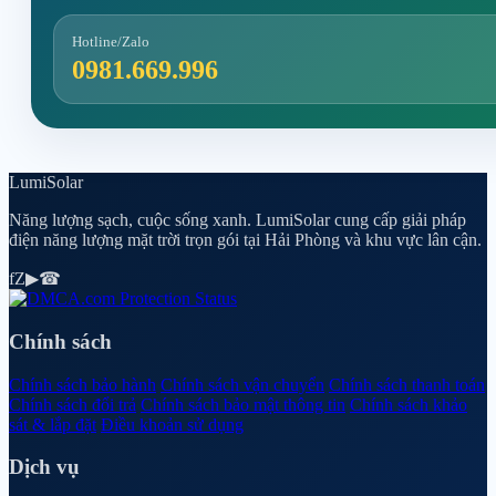
Hotline/Zalo
0981.669.996
Lumi
Solar
Năng lượng sạch, cuộc sống xanh. LumiSolar cung cấp giải pháp
điện năng lượng mặt trời trọn gói tại Hải Phòng và khu vực lân cận.
f
Z
▶
☎
Chính sách
Chính sách bảo hành
Chính sách vận chuyển
Chính sách thanh toán
Chính sách đổi trả
Chính sách bảo mật thông tin
Chính sách khảo
sát & lắp đặt
Điều khoản sử dụng
Dịch vụ