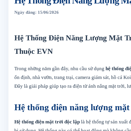
Hệ Thống Điện Năng Lượng Mặ
Ngày đăng: 15/06/2026
Hệ Thống Điện Năng Lượng Mặt Tr
Thuộc EVN
Trong những năm gần đây, nhu cầu sử dụng
hệ thống đi
ổn định, nhà vườn, trang trại, camera giám sát, hồ cá 
Đây là giải pháp giúp tạo ra điện từ ánh nắng mặt trời,
Hệ thống điện năng lượng mặt t
Hệ thống điện mặt trời độc lập
là hệ thống tự sản xuất đ
bị sử dụng. Hệ thống này có thể hoạt động mà không cần 