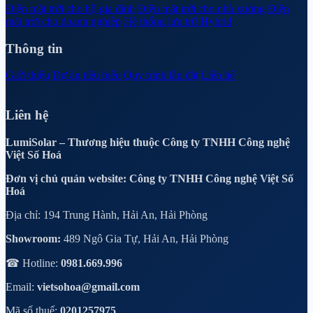
Điện mặt trời cho hộ gia đình
Điện mặt trời cho nhà xưởng
Điện
mặt trời cho doanh nghiệp
Hệ thống lưu trữ Hybrid
Thông tin
Giới thiệu
Dự án tiêu biểu
Quy trình lắp đặt
Liên hệ
Liên hệ
LumiSolar – Thương hiệu thuộc Công ty TNHH Công nghệ
Việt Số Hoá
Đơn vị chủ quản website: Công ty TNHH Công nghệ Việt Số
Hoá
Địa chỉ: 194 Trung Hành, Hải An, Hải Phòng
Showroom:
489 Ngô Gia Tự, Hải An, Hải Phòng
☎ Hotline:
0981.669.996
Email:
vietsohoa@gmail.com
Mã số thuế:
0201257975