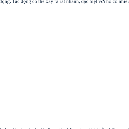
động. Tác động có thể xảy ra rất nhanh, đặc biệt với hồ có nhiề