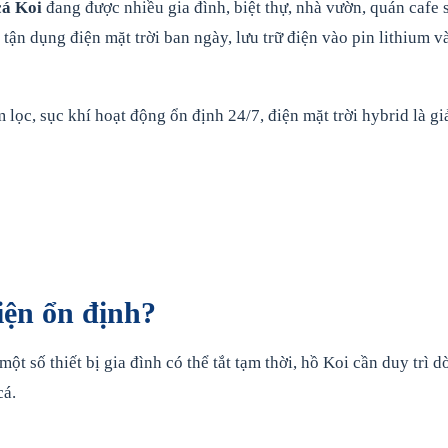
cá Koi
đang được nhiều gia đình, biệt thự, nhà vườn, quán cafe 
ận dụng điện mặt trời ban ngày, lưu trữ điện vào pin lithium v
ọc, sục khí hoạt động ổn định 24/7, điện mặt trời hybrid là gi
iện ổn định?
ột số thiết bị gia đình có thể tắt tạm thời, hồ Koi cần duy trì 
cá.