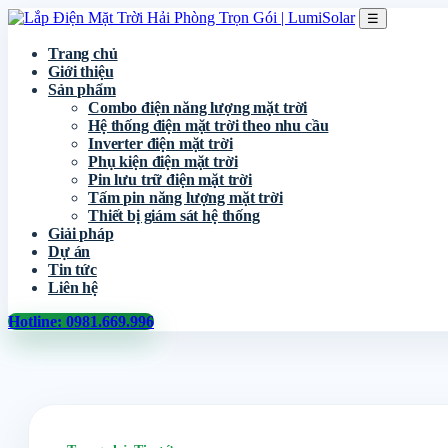
☰
Trang chủ
Giới thiệu
Sản phẩm
Combo điện năng lượng mặt trời
Hệ thống điện mặt trời theo nhu cầu
Inverter điện mặt trời
Phụ kiện điện mặt trời
Pin lưu trữ điện mặt trời
Tấm pin năng lượng mặt trời
Thiết bị giám sát hệ thống
Giải pháp
Dự án
Tin tức
Liên hệ
Hotline: 0981.669.996