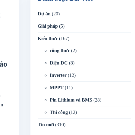
t
Dự án
(20)
Giải pháp
(5)
Kiến thức
(167)
công thức
(2)
ảo
Điện DC
(8)
Inverter
(12)
MPPT
(11)
i
Pin Lithium và BMS
(28)
ặn
Thi công
(12)
n
Tin mới
(310)