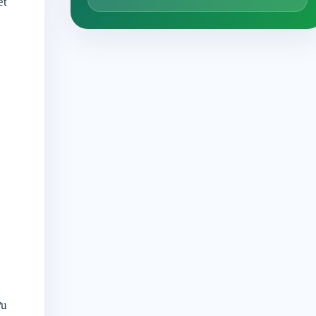
ết
ưu