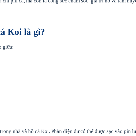
à chi phí cá, mà còn là công sức chăm sóc, giá trị hồ và tâm huy
á Koi là gì?
p giữa:
ị trong nhà và hồ cá Koi. Phần điện dư có thể được sạc vào pin l