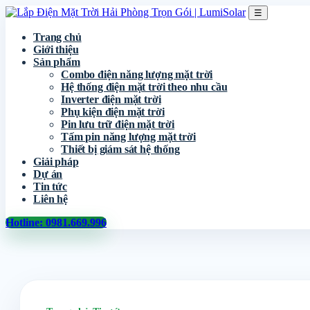
☰
Trang chủ
Giới thiệu
Sản phẩm
Combo điện năng lượng mặt trời
Hệ thống điện mặt trời theo nhu cầu
Inverter điện mặt trời
Phụ kiện điện mặt trời
Pin lưu trữ điện mặt trời
Tấm pin năng lượng mặt trời
Thiết bị giám sát hệ thống
Giải pháp
Dự án
Tin tức
Liên hệ
Hotline: 0981.669.996