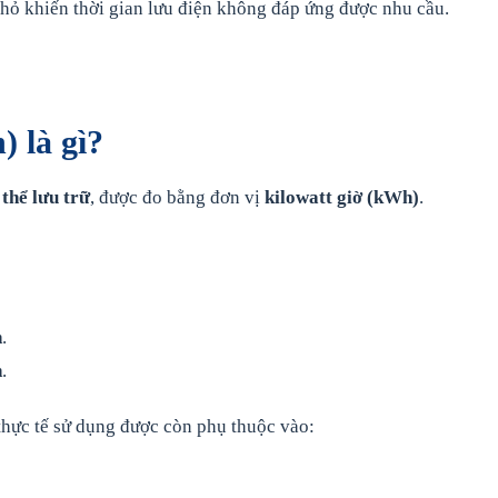
nhỏ khiến thời gian lưu điện không đáp ứng được nhu cầu.
 là gì?
thể lưu trữ
, được đo bằng đơn vị
kilowatt giờ (kWh)
.
n
.
n
.
thực tế sử dụng được còn phụ thuộc vào: