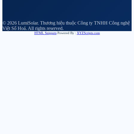
© 2026 LumiSolar. Thương hiệu thuộc Công ty TNHH Công nghệ
Việt Số Hoá. All rights reserved.
HTML Snippets
Powered By :
XYZScripts.com