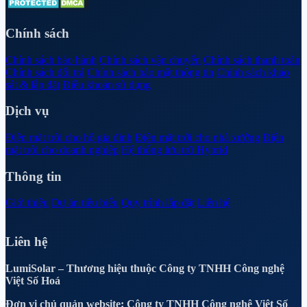
Chính sách
Chính sách bảo hành
Chính sách vận chuyển
Chính sách thanh toán
Chính sách đổi trả
Chính sách bảo mật thông tin
Chính sách khảo
sát & lắp đặt
Điều khoản sử dụng
Dịch vụ
Điện mặt trời cho hộ gia đình
Điện mặt trời cho nhà xưởng
Điện
mặt trời cho doanh nghiệp
Hệ thống lưu trữ Hybrid
Thông tin
Giới thiệu
Dự án tiêu biểu
Quy trình lắp đặt
Liên hệ
Liên hệ
LumiSolar – Thương hiệu thuộc Công ty TNHH Công nghệ
Việt Số Hoá
Đơn vị chủ quản website: Công ty TNHH Công nghệ Việt Số