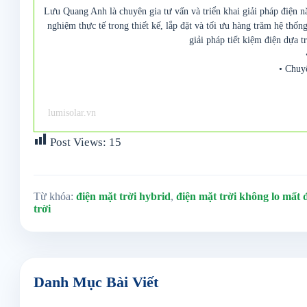
Lưu Quang Anh là chuyên gia tư vấn và triển khai giải pháp điện n
nghiệm thực tế trong thiết kế, lắp đặt và tối ưu hàng trăm hệ thố
giải pháp tiết kiệm điện dựa t
• Chuy
lumisolar.vn
Post Views:
15
Từ khóa:
điện mặt trời hybrid
,
điện mặt trời không lo mất đ
trời
Danh Mục Bài Viết