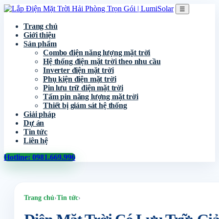
☰
Trang chủ
Giới thiệu
Sản phẩm
Combo điện năng lượng mặt trời
Hệ thống điện mặt trời theo nhu cầu
Inverter điện mặt trời
Phụ kiện điện mặt trời
Pin lưu trữ điện mặt trời
Tấm pin năng lượng mặt trời
Thiết bị giám sát hệ thống
Giải pháp
Dự án
Tin tức
Liên hệ
Hotline: 0981.669.996
Trang chủ
›
Tin tức
›