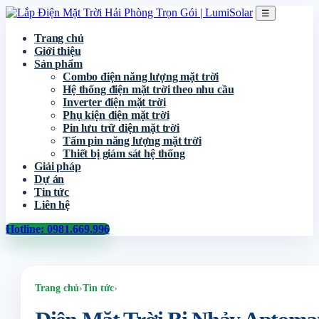
☰
Trang chủ
Giới thiệu
Sản phẩm
Combo điện năng lượng mặt trời
Hệ thống điện mặt trời theo nhu cầu
Inverter điện mặt trời
Phụ kiện điện mặt trời
Pin lưu trữ điện mặt trời
Tấm pin năng lượng mặt trời
Thiết bị giám sát hệ thống
Giải pháp
Dự án
Tin tức
Liên hệ
Hotline: 0981.669.996
Trang chủ
›
Tin tức
›