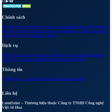
f
Z
▶
☎
Chính sách
Chính sách bảo hành
Chính sách vận chuyển
Chính sách thanh toán
Chính sách đổi trả
Chính sách bảo mật thông tin
Chính sách khảo
sát & lắp đặt
Điều khoản sử dụng
Dịch vụ
Điện mặt trời cho hộ gia đình
Điện mặt trời cho nhà xưởng
Điện
mặt trời cho doanh nghiệp
Hệ thống lưu trữ Hybrid
Thông tin
Giới thiệu
Dự án tiêu biểu
Quy trình lắp đặt
Liên hệ
Liên hệ
LumiSolar – Thương hiệu thuộc Công ty TNHH Công nghệ
Việt Số Hoá