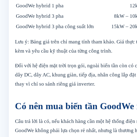
GoodWe hybrid 1 pha
12
GoodWe hybrid 3 pha
8kW – 1
GoodWe hybrid 3 pha công suất lớn
15kW – 2
Lưu ý: Bảng giá trên chỉ mang tính tham khảo. Giá thực tế
kèm và yêu cầu kỹ thuật của từng công trình.
Đối với hệ điện mặt trời trọn gói, ngoài biến tần còn có
dây DC, dây AC, khung giàn, tiếp địa, nhân công lắp đặt
thay vì chỉ so sánh riêng giá inverter.
Có nên mua biến tần GoodWe
Câu trả lời là có, nếu khách hàng cần một hệ thống điện 
GoodWe không phải lựa chọn rẻ nhất, nhưng là thương hi