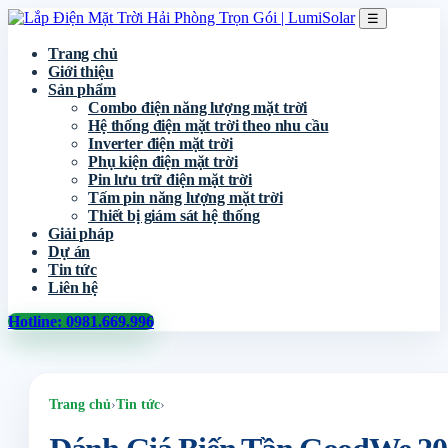
☰
Trang chủ
Giới thiệu
Sản phẩm
Combo điện năng lượng mặt trời
Hệ thống điện mặt trời theo nhu cầu
Inverter điện mặt trời
Phụ kiện điện mặt trời
Pin lưu trữ điện mặt trời
Tấm pin năng lượng mặt trời
Thiết bị giám sát hệ thống
Giải pháp
Dự án
Tin tức
Liên hệ
Hotline: 0981.669.996
Trang chủ
›
Tin tức
›