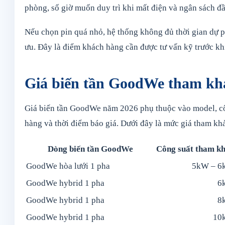
phòng, số giờ muốn duy trì khi mất điện và ngân sách đầ
Nếu chọn pin quá nhỏ, hệ thống không đủ thời gian dự p
ưu. Đây là điểm khách hàng cần được tư vấn kỹ trước kh
Giá biến tần GoodWe tham kh
Giá biến tần GoodWe năm 2026 phụ thuộc vào model, công
hàng và thời điểm báo giá. Dưới đây là mức giá tham kh
Dòng biến tần GoodWe
Công suất tham k
GoodWe hòa lưới 1 pha
5kW – 
GoodWe hybrid 1 pha
6
GoodWe hybrid 1 pha
8
GoodWe hybrid 1 pha
10