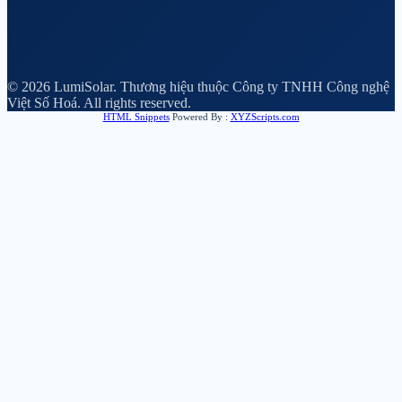
© 2026 LumiSolar. Thương hiệu thuộc Công ty TNHH Công nghệ
Việt Số Hoá. All rights reserved.
HTML Snippets
Powered By :
XYZScripts.com