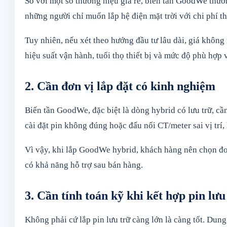
So với một số thương hiệu giá rẻ, biến tần GoodWe thườ
những người chỉ muốn lắp hệ điện mặt trời với chi phí t
Tuy nhiên, nếu xét theo hướng đầu tư lâu dài, giá không 
hiệu suất vận hành, tuổi thọ thiết bị và mức độ phù hợp v
2. Cần đơn vị lắp đặt có kinh nghiệm
Biến tần GoodWe, đặc biệt là dòng hybrid có lưu trữ, cần
cài đặt pin không đúng hoặc đấu nối CT/meter sai vị tr
Vì vậy, khi lắp GoodWe hybrid, khách hàng nên chọn đơn 
có khả năng hỗ trợ sau bán hàng.
3. Cần tính toán kỹ khi kết hợp pin lưu
Không phải cứ lắp pin lưu trữ càng lớn là càng tốt. Dun