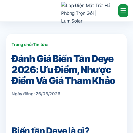
☰
Trang chủ
›
Tin tức
›
Đánh Giá Biến Tần Deye
2026: Ưu Điểm, Nhược
Điểm Và Giá Tham Khảo
Ngày đăng: 26/06/2026
Biến tần Deye là gì?