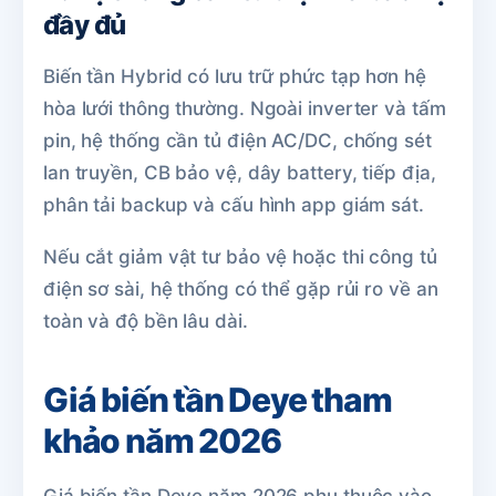
đầy đủ
Biến tần Hybrid có lưu trữ phức tạp hơn hệ
hòa lưới thông thường. Ngoài inverter và tấm
pin, hệ thống cần tủ điện AC/DC, chống sét
lan truyền, CB bảo vệ, dây battery, tiếp địa,
phân tải backup và cấu hình app giám sát.
Nếu cắt giảm vật tư bảo vệ hoặc thi công tủ
điện sơ sài, hệ thống có thể gặp rủi ro về an
toàn và độ bền lâu dài.
Giá biến tần Deye tham
khảo năm 2026