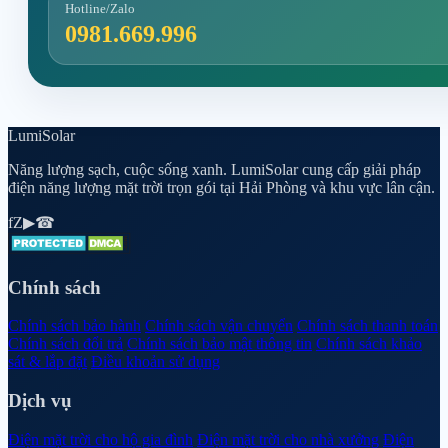
Hotline/Zalo
0981.669.996
Lumi
Solar
Năng lượng sạch, cuộc sống xanh. LumiSolar cung cấp giải pháp
điện năng lượng mặt trời trọn gói tại Hải Phòng và khu vực lân cận.
f
Z
▶
☎
Chính sách
Chính sách bảo hành
Chính sách vận chuyển
Chính sách thanh toán
Chính sách đổi trả
Chính sách bảo mật thông tin
Chính sách khảo
sát & lắp đặt
Điều khoản sử dụng
Dịch vụ
Điện mặt trời cho hộ gia đình
Điện mặt trời cho nhà xưởng
Điện