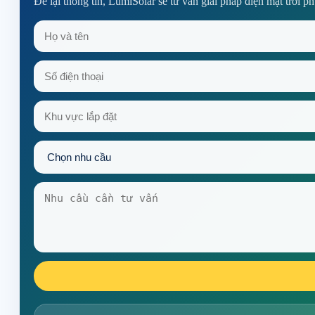
Để lại thông tin, LumiSolar sẽ tư vấn giải pháp điện mặt trời p