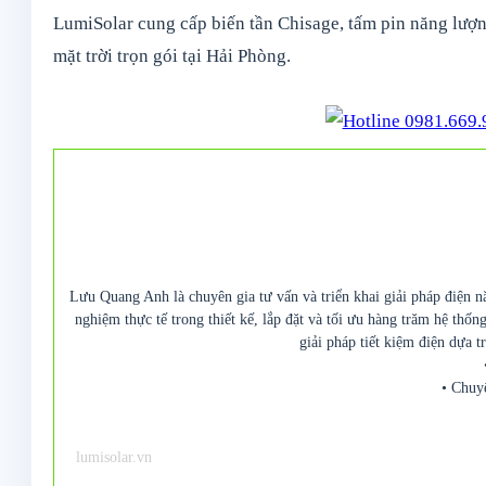
LumiSolar cung cấp biến tần Chisage, tấm pin năng lượng
mặt trời trọn gói tại Hải Phòng.
Lưu Quang Anh là chuyên gia tư vấn và triển khai giải pháp điện n
nghiệm thực tế trong thiết kế, lắp đặt và tối ưu hàng trăm hệ thố
giải pháp tiết kiệm điện dựa t
• Chuy
lumisolar.vn