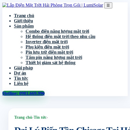
☰
Trang chủ
Giới thiệu
Sản phẩm
Combo điện năng lượng mặt trời
Hệ thống điện mặt trời theo nhu cầu
Inverter điện mặt trời
Phụ kiện điện mặt trời
Pin lưu trữ điện mặt trời
Tấm pin năng lượng mặt trời
Thiết bị giám sát hệ thống
Giải pháp
Dự án
Tin tức
Liên hệ
Hotline: 0981.669.996
Trang chủ
›
Tin tức
›