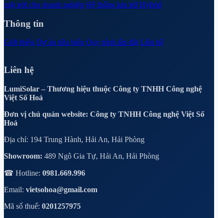
mặt trời cho doanh nghiệp
Hệ thống lưu trữ Hybrid
Thông tin
Giới thiệu
Dự án tiêu biểu
Quy trình lắp đặt
Liên hệ
Liên hệ
LumiSolar – Thương hiệu thuộc Công ty TNHH Công nghệ
Việt Số Hoá
Đơn vị chủ quản website: Công ty TNHH Công nghệ Việt Số
Hoá
Địa chỉ: 194 Trung Hành, Hải An, Hải Phòng
Showroom:
489 Ngô Gia Tự, Hải An, Hải Phòng
☎ Hotline:
0981.669.996
Email:
vietsohoa@gmail.com
Mã số thuế:
0201257975