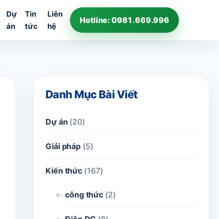
Dự
Tin
Liên
Hotline: 0981.669.996
án
tức
hệ
Danh Mục Bài Viết
Dự án
(20)
Giải pháp
(5)
Kiến thức
(167)
công thức
(2)