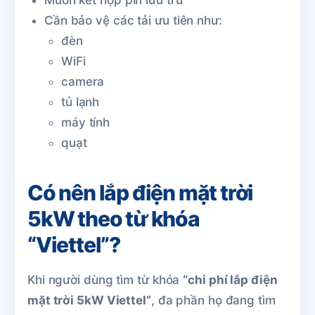
Muốn kết hợp pin lưu trữ
Cần bảo vệ các tải ưu tiên như:
đèn
WiFi
camera
tủ lạnh
máy tính
quạt
Có nên lắp điện mặt trời
5kW theo từ khóa
“Viettel”?
Khi người dùng tìm từ khóa
“chi phí lắp điện
mặt trời 5kW Viettel”
, đa phần họ đang tìm