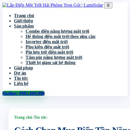
☰
Trang chủ
Giới thiệu
Sản phẩm
Combo điện năng lượng mặt trời
Hệ thống điện mặt trời theo nhu cầu
Inverter điện mặt trời
Phụ kiện điện mặt trời
Pin lưu trữ điện mặt trời
Tấm pin năng lượng mặt trời
Thiết bị giám sát hệ thống
Giải pháp
Dự án
Tin tức
Liên hệ
Hotline: 0981.669.996
Trang chủ
›
Tin tức
›