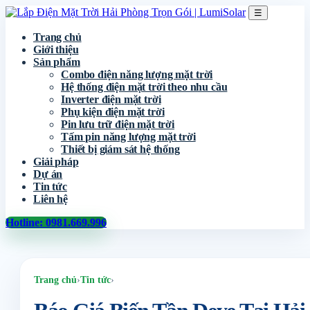
☰
Trang chủ
Giới thiệu
Sản phẩm
Combo điện năng lượng mặt trời
Hệ thống điện mặt trời theo nhu cầu
Inverter điện mặt trời
Phụ kiện điện mặt trời
Pin lưu trữ điện mặt trời
Tấm pin năng lượng mặt trời
Thiết bị giám sát hệ thống
Giải pháp
Dự án
Tin tức
Liên hệ
Hotline: 0981.669.996
Trang chủ
›
Tin tức
›