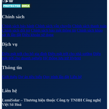
f
Z
▶
☎
Chính sách
Chính sách bảo hành
Chính sách vận chuyển
Chính sách thanh toán
Chính sách đổi trả
Chính sách bảo mật thông tin
Chính sách khảo
sát & lắp đặt
Điều khoản sử dụng
Dịch vụ
Điện mặt trời cho hộ gia đình
Điện mặt trời cho nhà xưởng
Điện
mặt trời cho doanh nghiệp
Hệ thống lưu trữ Hybrid
Thông tin
Giới thiệu
Dự án tiêu biểu
Quy trình lắp đặt
Liên hệ
Liên hệ
LumiSolar – Thương hiệu thuộc Công ty TNHH Công nghệ
Việt Số Hoá