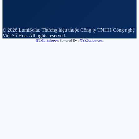
© 2026 LumiSolar. Thương hiệu thuộc Công ty TNHH Công nghệ
Việt Số Hoá. All rights reserved.
HTML Snippets
Powered By :
XYZScripts.com